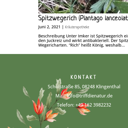
Spitzwegerich (Plantago lanceolat
Juni 2, 2021
|
Kräuterapotheke
Beschreibung Unter Imker ist Spitzwegerich ei
den Juckreiz und wirkt antibakteriell. Der Spi
Wegericharten. “Rich” heißt König, weshalb...
KONTAKT
Schulstraße 85, 08248 Klingenthal
Mail:
info@triffdienatur.de
Telefon:
+49 162 3982232‬