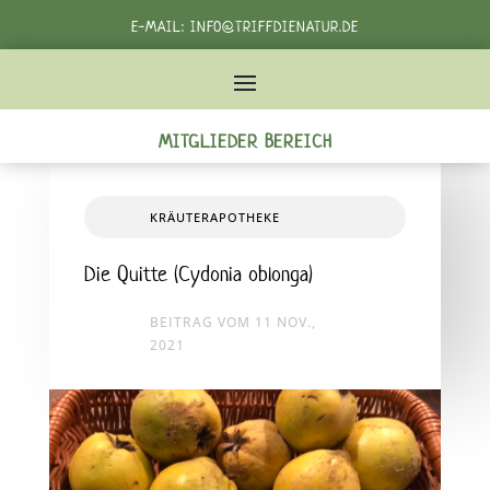
E-MAIL:
INFO@TRIFFDIENATUR.DE
TELEFON:
+49 162 3982232‬
MITGLIEDER BEREICH
KRÄUTERAPOTHEKE
Die Quitte (Cydonia oblonga)
BEITRAG VOM 11 NOV.,
2021