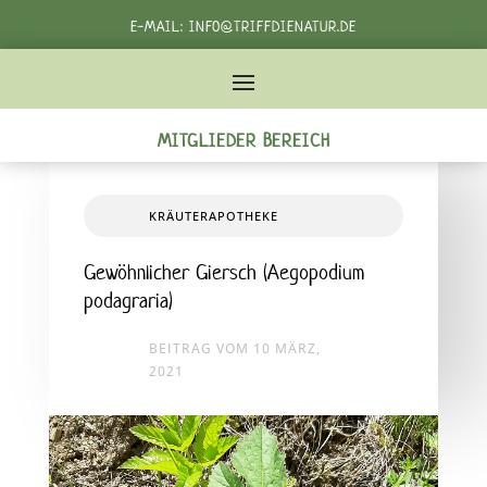
E-MAIL:
INFO@TRIFFDIENATUR.DE
TELEFON:
+49 162 3982232‬
MITGLIEDER BEREICH
KRÄUTERAPOTHEKE
Gewöhnlicher Giersch (Aegopodium
podagraria)
BEITRAG VOM 10 MÄRZ,
2021