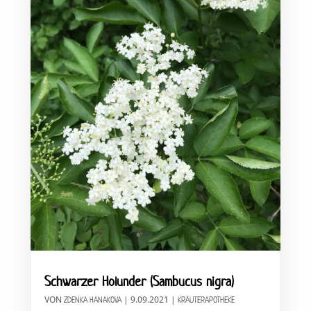
Schwarzer Holunder (Sambucus nigra)
VON
|
9.09.2021
|
ZDENKA HANAKOVA
KRÄUTERAPOTHEKE