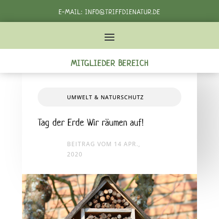
E-MAIL:
INFO@TRIFFDIENATUR.DE
TELEFON:
+49 162 3982232‬
MITGLIEDER BEREICH
UMWELT & NATURSCHUTZ
Tag der Erde Wir räumen auf!
BEITRAG VOM 14 APR.,
2020