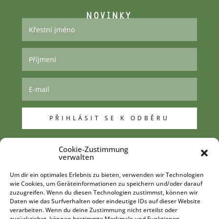
NOVINKY
PŘIHLÁSIT SE K ODBĚRU
Cookie-Zustimmung
DESIGN & REALIZACE
verwalten
Um dir ein optimales Erlebnis zu bieten, verwenden wir Technologien
wie Cookies, um Geräteinformationen zu speichern und/oder darauf
zuzugreifen. Wenn du diesen Technologien zustimmst, können wir
Daten wie das Surfverhalten oder eindeutige IDs auf dieser Website
J&J Mediengesellschaft mbH
verarbeiten. Wenn du deine Zustimmung nicht erteilst oder
zurückziehst, können bestimmte Merkmale und Funktionen