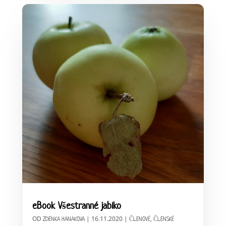
eBook Všestranné jablko
OD
|
16.11.2020
|
,
ZDENKA HANAKOVA
ČLENOVÉ
ČLENSKÉ