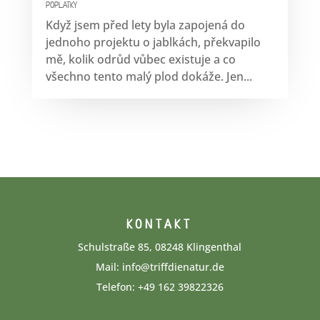
POPLATKY
Když jsem před lety byla zapojená do
jednoho projektu o jablkách, překvapilo
mě, kolik odrůd vůbec existuje a co
všechno tento malý plod dokáže. Jen...
KONTAKT
Schulstraße 85, 08248 Klingenthal
Mail:
info@triffdienatur.de
Telefon: +49 162 3982232‬6