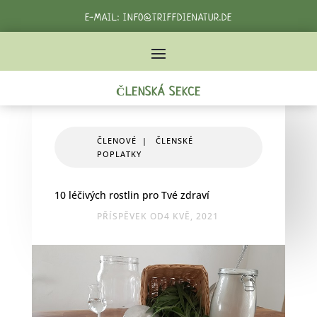
E-MAIL:
INFO@TRIFFDIENATUR.DE
TELEFON:
+49 162 3982232‬
ČLENSKÁ SEKCE
ČLENOVÉ
|
ČLENSKÉ
POPLATKY
10 léčivých rostlin pro Tvé zdraví
PŘÍSPĚVEK OD4 KVĚ, 2021