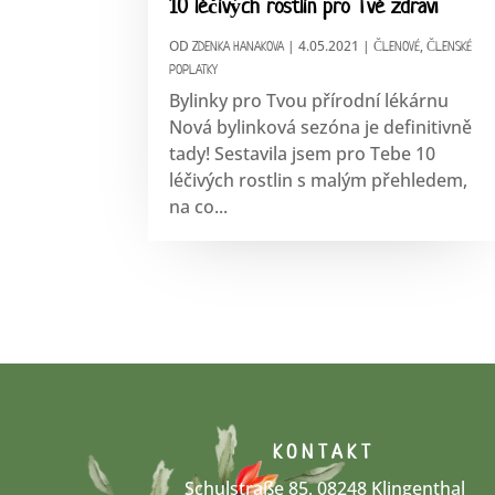
10 léčivých rostlin pro Tvé zdraví
OD
|
4.05.2021
|
,
ZDENKA HANAKOVA
ČLENOVÉ
ČLENSKÉ
POPLATKY
Bylinky pro Tvou přírodní lékárnu
Nová bylinková sezóna je definitivně
tady! Sestavila jsem pro Tebe 10
léčivých rostlin s malým přehledem,
na co...
KONTAKT
Schulstraße 85, 08248 Klingenthal