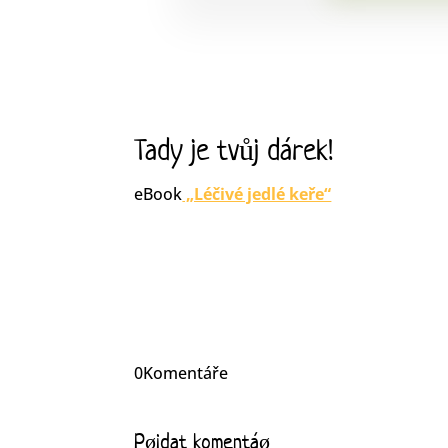
Tady je tvůj dárek!
eBook
„Léčivé jedlé keře“
0Komentáře
Pøidat komentáø