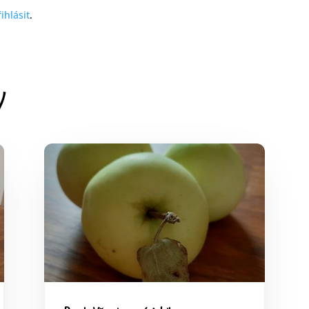
ihlásit
.
y