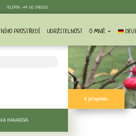
TELEFON:
+49 162 3982232‬
TNÍHO PROSTŘEDÍ
UDRŽITELNOST
O MNĚ
DEU
K příspěvku
NKA HANAKOVA