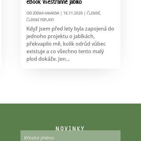
eBook Všestranné jablko
OD
|
16.11.2020
|
,
ZDENKA HANAKOVA
ČLENOVÉ
ČLENSKÉ POPLATKY
Když jsem před lety byla zapojená do
jednoho projektu o jablkách,
překvapilo mě, kolik odrůd vůbec
existuje a co všechno tento malý
plod dokáže. Jen...
NOVINKY