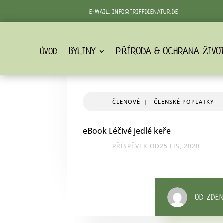
E-MAIL:
INFO@TRIFFDIENATUR.DE
BYLINY
PŘÍRODA & OCHRANA ŽIVO
ÚVOD
ČLENOVÉ
|
ČLENSKÉ POPLATKY
eBook Léčivé jedlé keře
PŘÍSPĚVEK OD25 LIS, 2020
OD ZDE