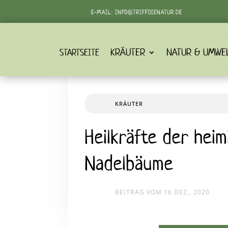
E-MAIL:
INFO@TRIFFDIENATUR.DE
KRÄUTER
NATUR & UMWE
STARTSEITE
KRÄUTER
Heilkräfte der heim
Nadelbäume
BEITRAG VOM 16 DEZ., 2020