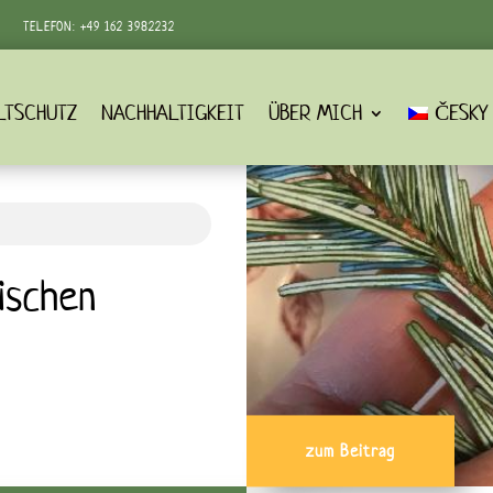
TELEFON:
+49 162 3982232‬
LTSCHUTZ
NACHHALTIGKEIT
ÜBER MICH
ČESKY
ischen
zum Beitrag