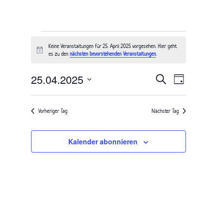
Veranstaltungen
Keine Veranstaltungen für 25. April 2025 vorgesehen. Hier geht
für
Hinweis
es zu den
nächsten bevorstehenden Veranstaltungen
.
25.
Veranstaltung
Veranstal
25.04.2025
April
Suche
Tag
Ansichten
Suche
Datum
2025
Navigatio
wählen.
und
Vorheriger Tag
Nächster Tag
Ansichten,
Navigation
Kalender abonnieren