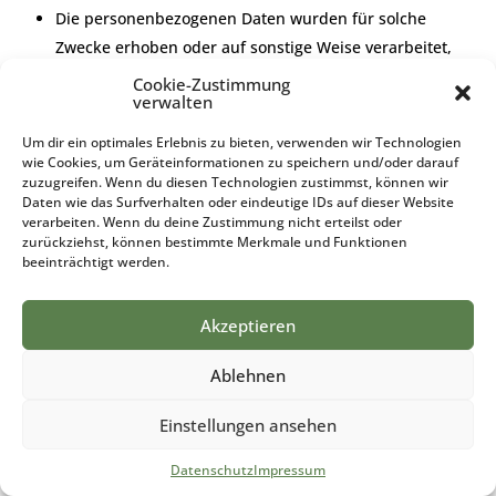
Die personenbezogenen Daten wurden für solche
Zwecke erhoben oder auf sonstige Weise verarbeitet,
für welche sie nicht mehr notwendig sind.
Cookie-Zustimmung
verwalten
Die betroffene Person widerruft ihre Einwilligung, auf
die sich die Verarbeitung gemäß Art. 6 Abs. 1
Um dir ein optimales Erlebnis zu bieten, verwenden wir Technologien
Buchstabe a DS-GVO oder Art. 9 Abs. 2 Buchstabe a DS-
wie Cookies, um Geräteinformationen zu speichern und/oder darauf
zuzugreifen. Wenn du diesen Technologien zustimmst, können wir
GVO stützte, und es fehlt an einer anderweitigen
Daten wie das Surfverhalten oder eindeutige IDs auf dieser Website
Rechtsgrundlage für die Verarbeitung.
verarbeiten. Wenn du deine Zustimmung nicht erteilst oder
zurückziehst, können bestimmte Merkmale und Funktionen
Die betroffene Person legt gemäß Art. 21 Abs. 1 DS-
beeinträchtigt werden.
GVO Widerspruch gegen die Verarbeitung ein, und es
liegen keine vorrangigen berechtigten Gründe für die
Akzeptieren
Verarbeitung vor, oder die betroffene Person legt
gemäß Art. 21 Abs. 2 DS-GVO Widerspruch gegen die
Ablehnen
Verarbeitung ein.
Die personenbezogenen Daten wurden unrechtmäßig
Einstellungen ansehen
verarbeitet.
Datenschutz
Impressum
Die Löschung der personenbezogenen Daten ist zur