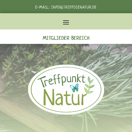
E-MAIL:
INFO@TRIFFDIENATUR.DE
TELEFON:
+49 162 3982232‬
MITGLIEDER BEREICH