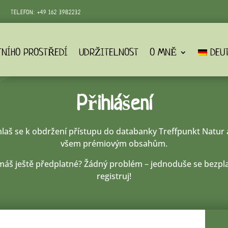
TELEFON:
+49 162 3982232‬
TNÍHO PROSTŘEDÍ
UDRŽITELNOST
O MNĚ
DEU
Přihlášení
hlaš se k obdržení přístupu do databanky Treffpunkt Natur 
všem prémiovým obsahům.
áš ještě předplatné? Žádný problém – jednoduše se bezpl
registruj!