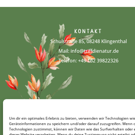
KONTAKT
Schulstraße 85, 08248 Klingenthal
Mail:
info@triffdienatur.de
Telefon: +49 162 3982232‬6
Um dir ein optimales Erlebnis zu bieten, verwenden wir Technologien wi
Geräteinformationen zu speichern und/oder darauf zuzugreifen. Wenn 
Technologien zustimmst, können wir Daten wie das Surfverhalten oder e
dieser Website verarbeiten. Wenn du deine Zustimmung nicht erteilst od